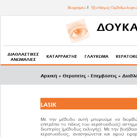
Βιογραφικό
Εξοπλισμός Οφθαλμολογικού
ΔΙΑΘΛΑΣΤΙΚΈΣ
ΚΑΤΑΡΡΆΚΤΗΣ
ΓΛΑΎΚΩΜΑ
ΚΕΡΑΤΌΚ
ΑΝΩΜΑΛΊΕΣ
Αρχική
Θεραπείες - Επεμβάσεις
Διαθλα
LASIK
Με την μέθοδο αυτή μπορούμε να διορθώσ
επιτρέπει το πάχος του κερατοειδούς) αστιγμ
διοπτρίες (μέθοδος εκλογής). Με την βοήθει
κερατοειδούς, ανασηκώνεται και αφού εφα