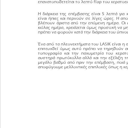
επανατοποθετείται το λεπτό flap του κερατοε
Η διάρκεια της επέμβασης είναι 5 λεπτά για
είναι ήπιες και περνούν σε λίγες ώρες. Η απ
βλέπουν άριστα από την επόμενη ημέρα. Οι
κιόλας ημέρα, χρειάζεται όμως προσοχή να μην
πρέπει να φορούν κατά την διάρκεια του ύπνου
Ένα από τα πλεονεκτήματα του LASIK είναι η
επιτευχθεί όμως αυτό πρέπει να τηρηθούν 
τοπογραφία και την παχυμετρία του κερατο
αυστηρά πρωτόκολλα αλλά και την εξέλιξη τ
μεγάλο βαθμό από πριν την επέμβαση, ποιά μ
αποφύγουμε μελλοντικές επιπλοκές όπως η κε