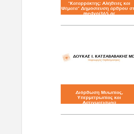
"Καταρράκτης: Αλήθειες και
Ψέματα" Δημοσίευση άρθρου σ
medvoi365.gr
Διόρθωση Μυωπίας,
Υπερμετρωπίας και
Αστιγματισμού