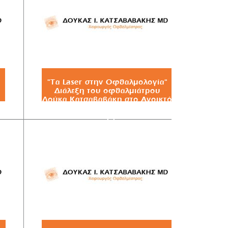
"Τα Laser στην Οφθαλμολογία"
Διάλεξη του οφθαλμιάτρου
Δούκα Κατσαβαβάκη στο Ανοικτό
Πανεπιστήμιο του Δήμου
Χολαργού