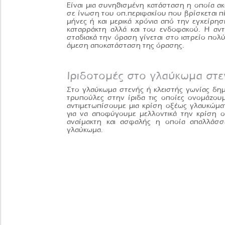
Είναι μια συνηθισμένη κατάσταση η οποία α
σε ίνωση του οπ.περιφακίου που βρίσκεται 
μήνες ή και μερικά χρόνια από την εγχείρη
καταρράκτη αλλά και του ενδοφακού. Η αντ
σταδιακά την όραση γίνεται στο ιατρείο πο
άμεση αποκατάσταση της όρασης.
Ιριδοτομές στο γλαύκωμα στε
Στο γλαύκωμα στενής ή κλειστής γωνίας δημ
τρυπούλες στην ίριδα τις οποίες ονομάζουμ
αντιμετωπίσουμε μια κρίση οξέως γλαυκώματ
για να αποφύγουμε μελλοντικά την κρίση οξ
αναίμακτη και ασφαλής η οποία απαλλάσσε
γλαύκωμα.