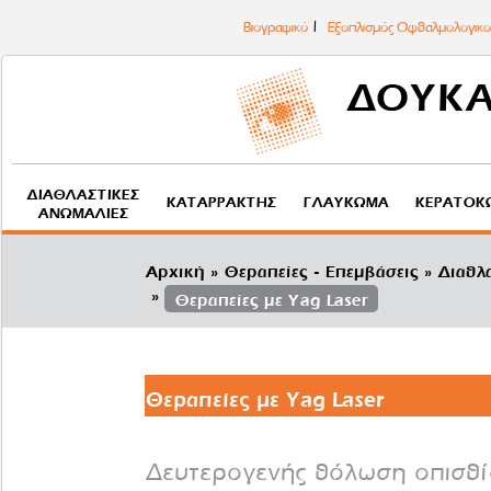
Βιογραφικό
Εξοπλισμός Οφθαλμολογικού
ΔΙΑΘΛΑΣΤΙΚΈΣ
ΚΑΤΑΡΡΆΚΤΗΣ
ΓΛΑΎΚΩΜΑ
ΚΕΡΑΤΌΚ
ΑΝΩΜΑΛΊΕΣ
Αρχική
Θεραπείες - Επεμβάσεις
Διαθλα
Θεραπείες με Yag Laser
Θεραπείες με Yag Laser
Δευτερογενής θόλωση οπισθί